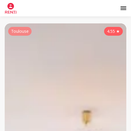
Toulouse
4.55
★