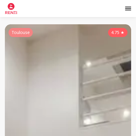
Toulouse
4.75
★